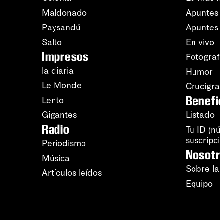
Maldonado
Apuntes 
Paysandú
Apuntes
Salto
En vivo
Impresos
Fotograf
la diaria
Humor
Le Monde
Crucigr
Benefi
Lento
Gigantes
Listado
Radio
Tu ID (n
suscripc
Periodismo
Nosot
Música
Sobre la
Artículos leídos
Equipo