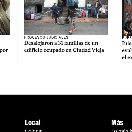
PROCESOS JUDICIALES
FUER
Desalojaron a 31 familias de un
Inis
 por
edificio ocupado en Ciudad Vieja
eva
el 
Local
Más
Colonia
Lo más l