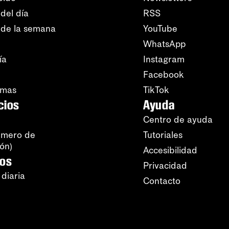
del día
RSS
 de la semana
YouTube
WhatsApp
ía
Instagram
Facebook
amas
TikTok
cios
Ayuda
Centro de ayuda
úmero de
Tutoriales
ión)
Accesibilidad
ros
Privacidad
 diaria
Contacto