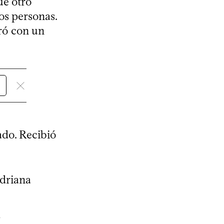
ue otro
os personas.
aró con un
ado. Recibió
Adriana