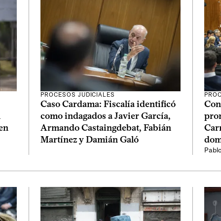
PROCESOS JUDICIALES
PROC
Caso Cardama: Fiscalía identificó
Con
l
como indagados a Javier García,
pror
 en
Armando Castaingdebat, Fabián
Car
Martínez y Damián Galó
domi
Pabl