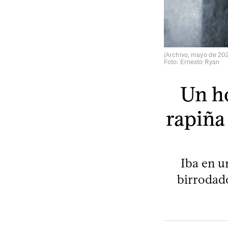
(Archivo, mayo de 20
Foto: Ernesto Ryan
Un h
rapiña
Iba en u
birrodado