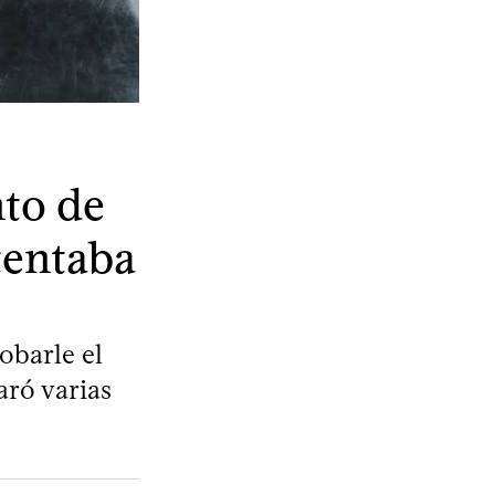
to de
tentaba
obarle el
aró varias