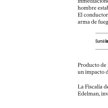
inmediacione
hombre estab
El conductor 
arma de fue
Sumá
l
Producto de 
un impacto de
La Fiscalía d
Edelman, inve