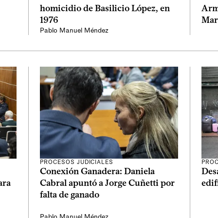
homicidio de Basilicio López, en
Arm
1976
Mar
Pablo Manuel Méndez
PROCESOS JUDICIALES
PROC
Conexión Ganadera: Daniela
Desa
ara
Cabral apuntó a Jorge Cuñetti por
edif
falta de ganado
Pablo Manuel Méndez