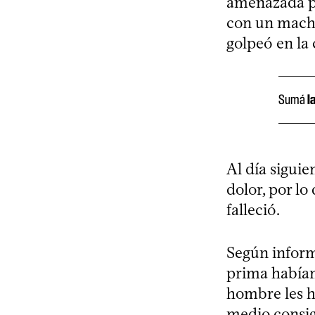
amenazada po
con un machet
golpeó en la
Sumá
l
Al día siguie
dolor, por lo
falleció.
Según info
prima habían 
hombre les h
medio consig