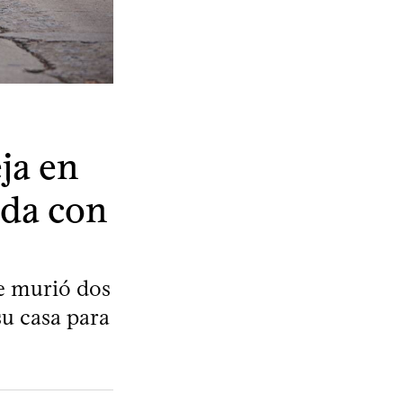
ja en
ada con
re murió dos
su casa para