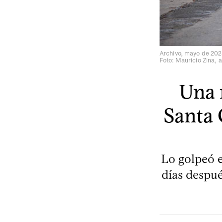
Archivo, mayo de 202
Foto: Mauricio Zina, 
Una 
Santa 
Lo golpeó e
días despué