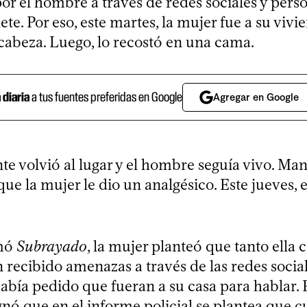
r el hombre a través de redes sociales y per
e. Por eso, este martes, la mujer fue a su vivie
 cabeza. Luego, lo recostó en una cama.
a diaria
a tus fuentes preferidas en Google
Agregar en Google
nte volvió al lugar y el hombre seguía vivo. Man
 que la mujer le dio un analgésico. Este jueves,
rmó
Subrayado
, la mujer planteó que tanto ella
recibido amenazas a través de las redes social
abía pedido que fueran a su casa para hablar.
nó que en el informe policial se plantea que 