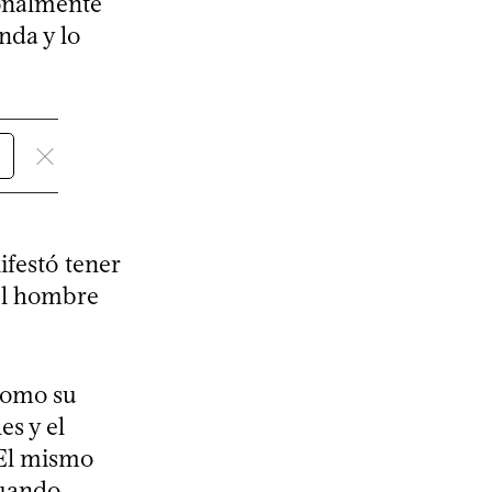
sonalmente
nda y lo
ifestó tener
 el hombre
 como su
es y el
 El mismo
cuando