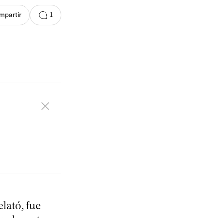
1
mpartir
lató, fue