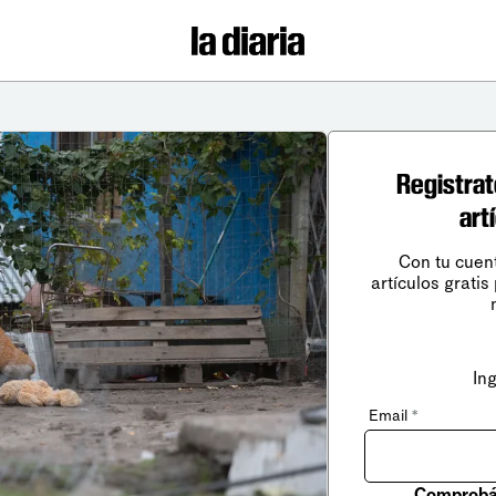
Registrat
art
Con tu cuen
artículos gratis
In
Email
*
Comprobá 