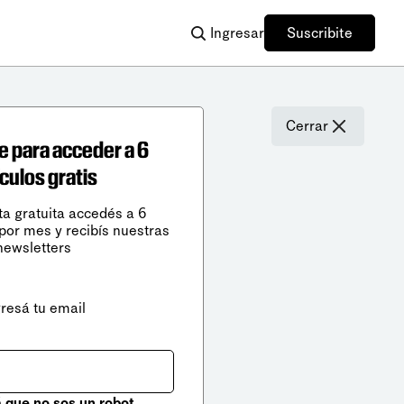
Ingresar
Suscribite
Cerrar
e para acceder a 6
ículos gratis
ta gratuita accedés a 6
 por mes y recibís nuestras
newsletters
gresá tu email
que no sos un robot