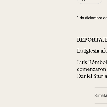
1 de diciembre d
REPORTAJ
La Iglesia af
Luis Rómboli
comenzaron a
Daniel Sturl
Sumá
l