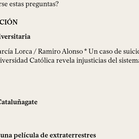
rse estas preguntas?
ACIÓN
iversitaria
cía Lorca / Ramiro Alonso * Un caso de suicid
iversidad Católica revela injusticias del siste
Cataluñagate
na película de extraterrestres