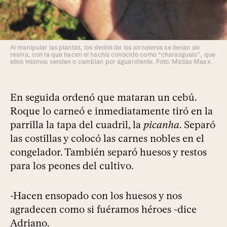
Al manipular las plantas, los dedos de los jornaleros se llenan de
resina, con la que hacen el hachís conocido como “charasguaio”, que
ellos mismos venden o cambian por aguardiente. Foto: Matías Maxx.
En seguida ordenó que mataran un cebú.
Roque lo carneó e inmediatamente tiró en la
parrilla la tapa del cuadril, la
picanha
. Separó
las costillas y colocó las carnes nobles en el
congelador. También separó huesos y restos
para los peones del cultivo.
-Hacen ensopado con los huesos y nos
agradecen como si fuéramos héroes -dice
Adriano.