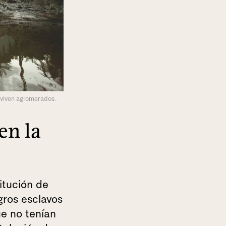
 viven aglomerados.
en la
itución de
gros esclavos
ue no tenían