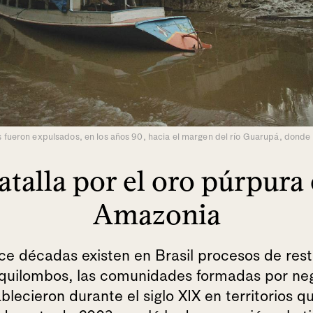
s fueron expulsados, en los años 90, hacia el margen del río Guarupá, donde
atalla por el oro púrpura 
Amazonia
e décadas existen en Brasil procesos de rest
s quilombos, las comunidades formadas por ne
blecieron durante el siglo XIX en territorios q