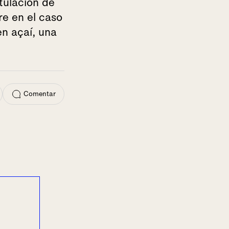
tulación de
re en el caso
en açaí, una
Comentar