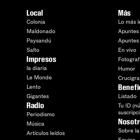
Local
Más
Colonia
Lo más l
Maldonado
Apuntes 
Paysandú
Apuntes
Salto
En vivo
Impresos
Fotograf
la diaria
Humor
Le Monde
Crucigr
Benefi
Lento
Gigantes
Listado
Radio
Tu ID (n
suscripc
Periodismo
Nosot
Música
Sobre la
Artículos leídos