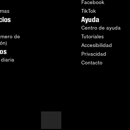
Facebook
amas
TikTok
cios
Ayuda
Centro de ayuda
úmero de
Tutoriales
ión)
Accesibilidad
ros
Privacidad
 diaria
Contacto