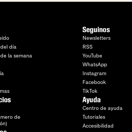
Seguinos
eído
Newsletters
del día
RSS
 de la semana
YouTube
WhatsApp
ía
Instagram
Facebook
amas
TikTok
cios
Ayuda
Centro de ayuda
úmero de
Tutoriales
ión)
Accesibilidad
ros