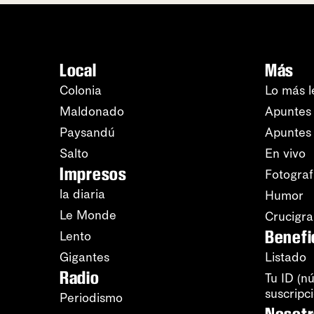
Local
Más
Colonia
Lo más l
Maldonado
Apuntes 
Paysandú
Apuntes
Salto
En vivo
Impresos
Fotograf
la diaria
Humor
Le Monde
Crucigr
Benefi
Lento
Gigantes
Listado
Radio
Tu ID (n
suscripc
Periodismo
Nosot