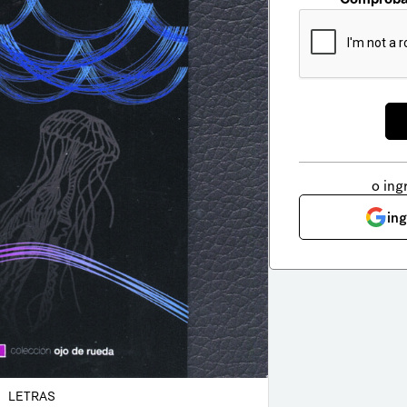
o ing
in
LETRAS