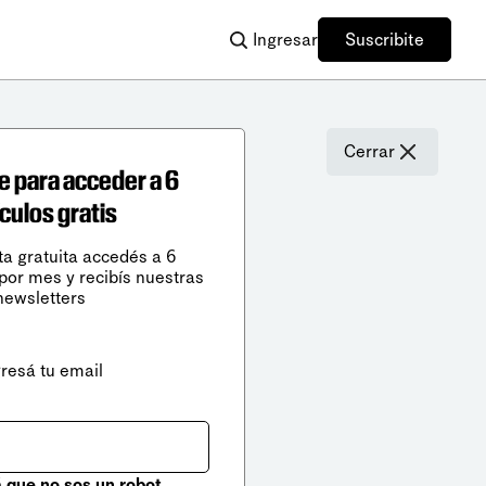
Ingresar
Suscribite
Cerrar
e para acceder a 6
ículos gratis
ta gratuita accedés a 6
 por mes y recibís nuestras
newsletters
gresá tu email
que no sos un robot