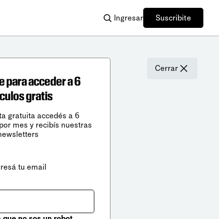
Ingresar
Suscribite
Cerrar
e para acceder a 6
ículos gratis
ta gratuita accedés a 6
 por mes y recibís nuestras
newsletters
gresá tu email
que no sos un robot