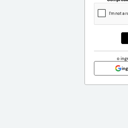
o ing
in