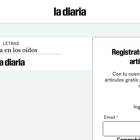
LETRAS
a en los oídos
Registrat
art
Con tu cuen
artículos gratis
In
Email
*
Comprobá 