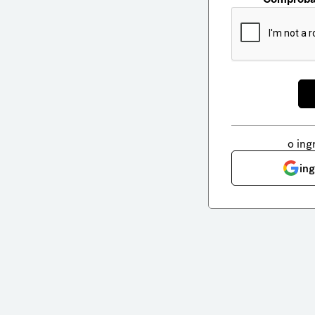
o ing
in