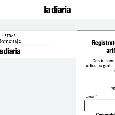
LETRAS
omenaje
Registrat
art
Con tu cuen
artículos gratis
In
Email
*
Comprobá 