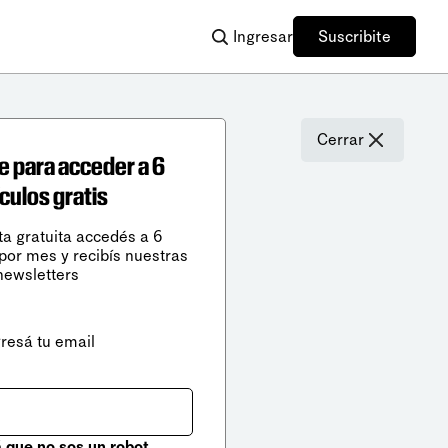
Ingresar
Suscribite
Cerrar
e para acceder a 6
ículos gratis
ta gratuita accedés a 6
 por mes y recibís nuestras
newsletters
gresá tu email
que no sos un robot