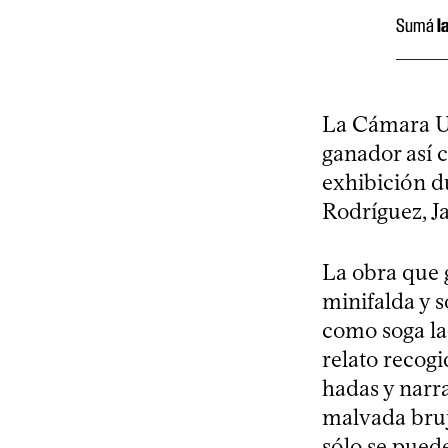
Sumá
l
La Cámara Ur
ganador así c
exhibición d
Rodríguez, Ja
La obra que 
minifalda y 
como soga la
relato recog
hadas y narra
malvada bruja
sólo se pued