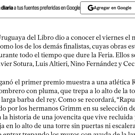
a diaria
a tus fuentes preferidas en Google
Agregar en Google
uguaya del Libro dio a conocer el viernes el
omo los de los demás finalistas, cuyas obras e
urante todo el tiempo que dure la Feria. Ellos
vier Sotura, Luis Altieri, Nino Fernández y Cec
ganó el primer premio muestra a una atlética 
sombrero con pluma, que trepa a lo alto de la t
 larga barba del rey. Como se recordará, “Rapu
ido por los hermanos Grimm en su selección d
 la historia de una jovencita que vive recluida
 en lo alto de una torre sin puertas ni escalera
e entrar trepando los muros con ayuda de la la