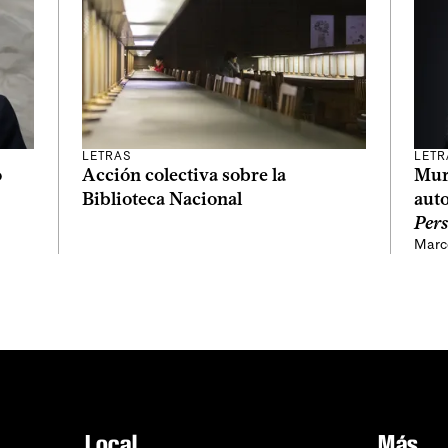
LETRAS
LETR
Acción colectiva sobre la
Muri
o
Biblioteca Nacional
aut
Pers
Marc
Local
Más