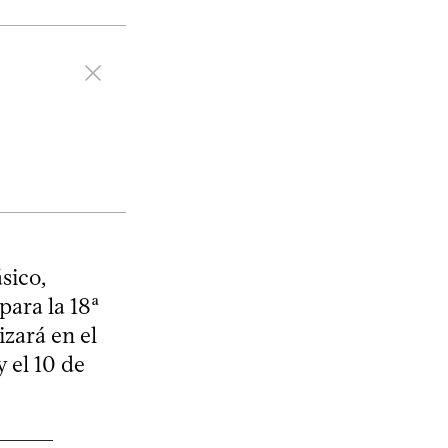
sico,
ara la 18ª
izará en el
 el 10 de