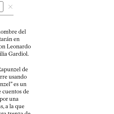
 nombre del
starán en
 son Leonardo
ilia Gardiol.
Rapunzel de
orre usando
nzel” es un
e cuentos de
 por una
s, a la que
rga trenza de