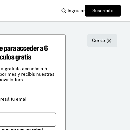
Ingresar
Suscribite
Cerrar
e para acceder a 6
ículos gratis
ta gratuita accedés a 6
 por mes y recibís nuestras
newsletters
gresá tu email
que no sos un robot