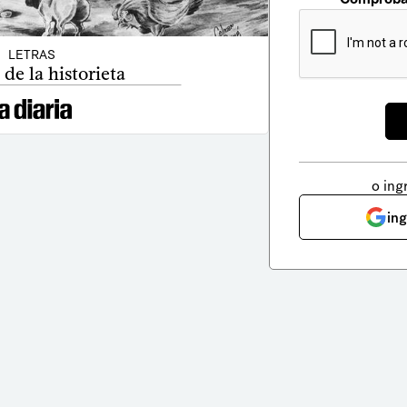
LETRAS
 de la historieta
o ing
in