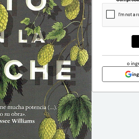
o ing
in