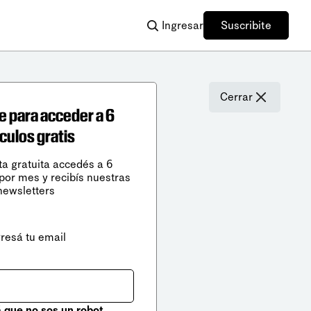
Ingresar
Suscribite
Cerrar
e para acceder a 6
ículos gratis
ta gratuita accedés a 6
 por mes y recibís nuestras
newsletters
gresá tu email
que no sos un robot