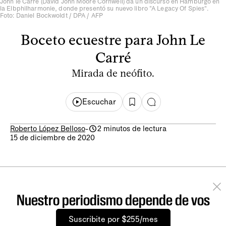
John le Carre (David John Moore Cornwell) da un discurso en Hamburgo en
la Elbphilharmonie, donde presentó su nuevo libro "A Legacy Of Spies".
Foto: Daniel Bockwoldt / DPA / AFP
Boceto ecuestre para John Le
Carré
Mirada de neófito.
Escuchar
Roberto López Belloso
-
2 minutos de lectura
15 de diciembre de 2020
Nuestro periodismo depende de vos
Suscribite por $255/mes