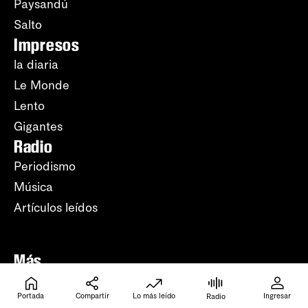
Paysandú
Salto
Impresos
la diaria
Le Monde
Lento
Gigantes
Radio
Periodismo
Música
Artículos leídos
Más
Lo más leído
Portada
Compartir
Lo más leído
Ingresar
Radio
Apuntes del día