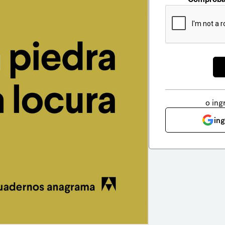
o ing
in