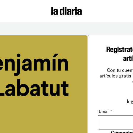
Registrat
art
Con tu cuen
artículos gratis
In
Email
*
Comprobá 