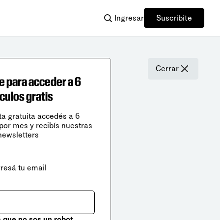
Ingresar
Suscribite
Cerrar
e para acceder a 6
ículos gratis
ta gratuita accedés a 6
 por mes y recibís nuestras
newsletters
gresá tu email
que no sos un robot