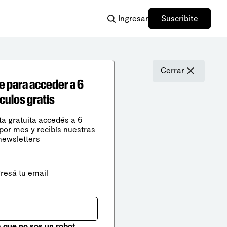
Ingresar
Suscribite
Cerrar
e para acceder a 6
ículos gratis
ta gratuita accedés a 6
 por mes y recibís nuestras
newsletters
gresá tu email
que no sos un robot