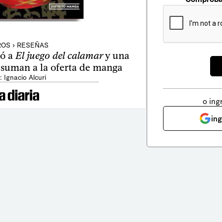
ROS › RESEÑAS
ró a
El juego del calamar
y una
 suman a la oferta de manga
: Ignacio Alcuri
o ing
in