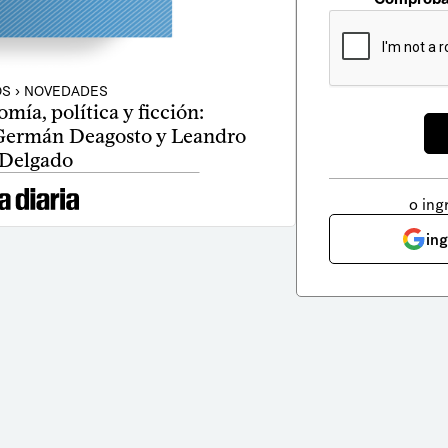
OS › NOVEDADES
omía, política y ficción:
 Germán Deagosto y Leandro
Delgado
o ing
in