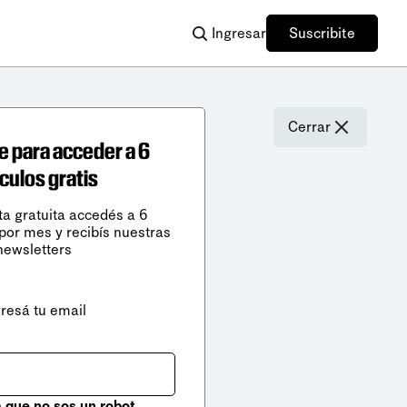
Ingresar
Suscribite
Cerrar
e para acceder a 6
ículos gratis
ta gratuita accedés a 6
 por mes y recibís nuestras
newsletters
gresá tu email
que no sos un robot