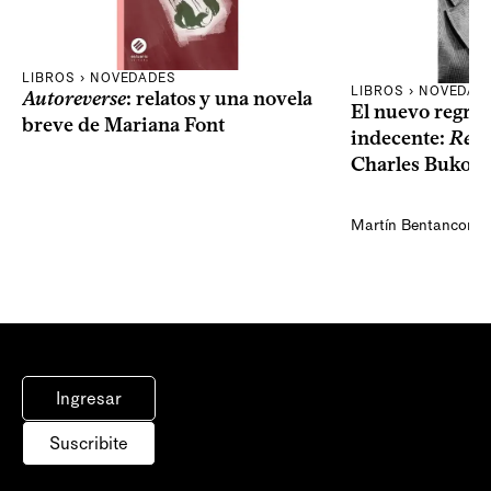
LIBROS › NOVEDADES
LIBROS › NOVEDAD
Autoreverse
: relatos y una novela
El nuevo regres
breve de Mariana Font
indecente:
Rela
Charles Bukow
Martín Bentancor
Ingresar
Suscribite