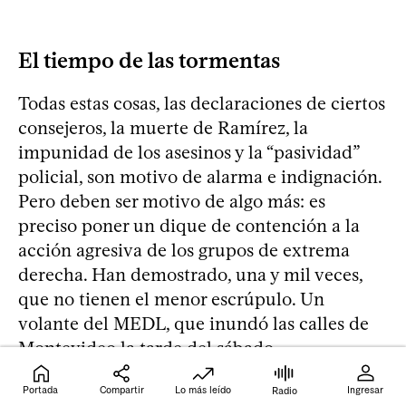
El tiempo de las tormentas
Todas estas cosas, las declaraciones de ciertos
consejeros, la muerte de Ramírez, la
impunidad de los asesinos y la “pasividad”
policial, son motivo de alarma e indignación.
Pero deben ser motivo de algo más: es
preciso poner un dique de contención a la
acción agresiva de los grupos de extrema
derecha. Han demostrado, una y mil veces,
que no tienen el menor escrúpulo. Un
volante del MEDL, que inundó las calles de
Montevideo la tarde del sábado,
textualmente decía: “Ayer: Serafín Billotto;
Portada
Compartir
Lo más leído
Ingresar
Radio
hoy: Arbelio Ramírez. Dos víctimas de las