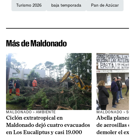
Turismo 2026
baja temporada
Pan de Azúcar
Más de Maldonado
MALDONADO › AMBIENTE
MALDONADO › SOC
Ciclón extratropical en
Abella planea e
Maldonado dejó cuatro evacuados
de aerosillas de
en Los Eucaliptus y casi 19.000
demoler el expa