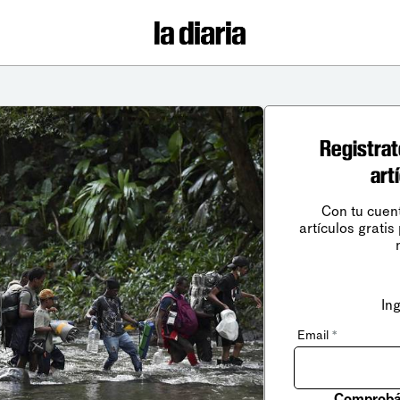
Registrat
art
Con tu cuen
artículos gratis
In
Email
*
Comprobá 