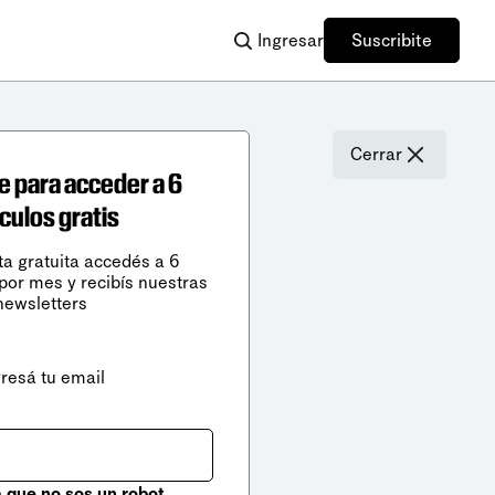
Ingresar
Suscribite
Cerrar
e para acceder a 6
ículos gratis
ta gratuita accedés a 6
 por mes y recibís nuestras
newsletters
gresá tu email
que no sos un robot