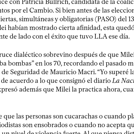
e con Patricia Bullrich, candidata de la coali
tos por el Cambio. Si bien antes de las eleccio
iertas, simultáneas y obligatorias (PASO) del 1
lei habían mostrado cierta afinidad, esta qued
e de lado con el éxito que tuvo LLA ese día.
ruce dialéctico sobrevino después de que Milei
raba bombas” en los 70, recordando el pasado 
 de Seguridad de Mauricio Macri. “Yo superé la 
, de acuerdo a lo que consignó el diario
La Nac
xpresó además que Milei la practica ahora, cua
 que las personas son cucarachas o cuando pl
riodistas son ensobrados o cuando no acepta qu
e un nivel de violencia fuerte. Al que piensa dist