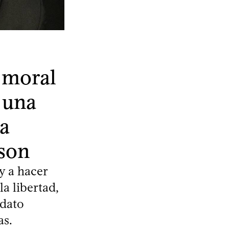
 moral
n una
ta
son
y a hacer
a libertad,
idato
as.