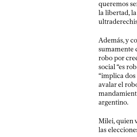
queremos ser
la libertad, 
ultraderechis
Además, y co
sumamente cr
robo por cree
social “es ro
“implica dos 
avalar el rob
mandamientos
argentino.
Milei, quien 
las eleccione