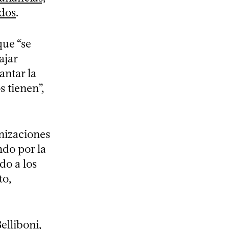
ados
.
que “se
ajar
antar la
 tienen”,
nizaciones
do por la
do a los
to,
elliboni,