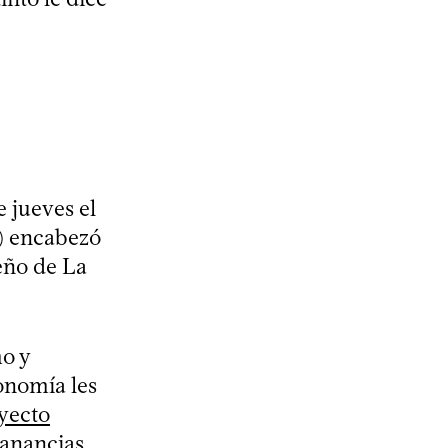
e jueves el
P) encabezó
teño de La
mo y
conomía les
yecto
anancias,