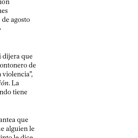
ción
nes
3 de agosto
ó
 dijera que
montonero de
violencia”,
ión
. La
ndo tiene
antea que
e alguien le
into le dice