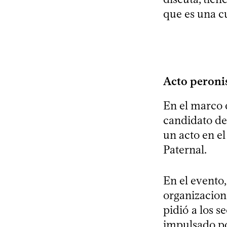
que es una c
Acto peronis
En el marco d
candidato de 
un acto en el
Paternal.
En el evento,
organizacione
pidió a los s
impulsado po