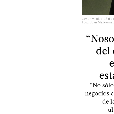
Javier Milei, el 13 de
Foto: Juan Mabromat
“Noso
del 
e
es
“No sólo
negocios c
de l
ul