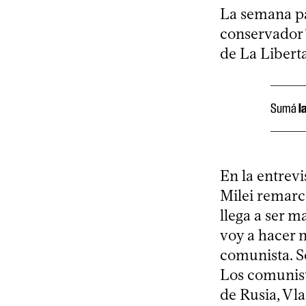
La semana pa
conservador 
de La Liberta
Sumá
l
En la entrevi
Milei remarcó
llega a ser m
voy a hacer 
comunista. So
Los comunista
de Rusia, Vla