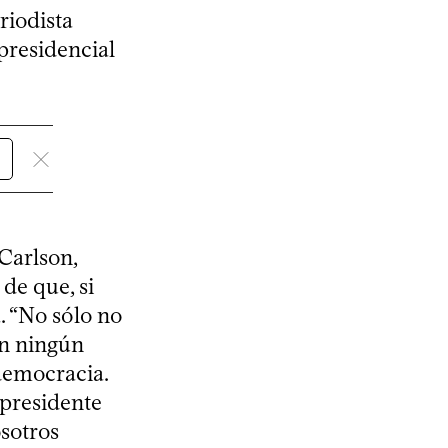
riodista
presidencial
 Carlson,
de que, si
. “No sólo no
on ningún
 democracia.
 presidente
osotros