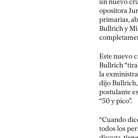
un nuevo cruc
opositora Jun
primarias, ab
Bullrich y Mi
completament
Este nuevo c
Bullrich “ti
la exministra
dijo Bullrich
postulante e
“50 y pico”.
“Cuando dice
todos los pe
discuta, tien