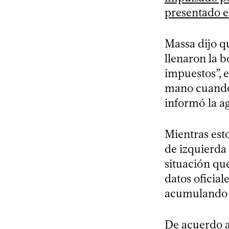
presentado e
Massa dijo qu
llenaron la 
impuestos”, e
mano cuando 
informó la a
Mientras est
de izquierda
situación que
datos oficial
acumulando u
De acuerdo a