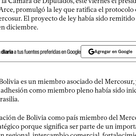
 la Cámara de Diputados, este viernes el presi
 Arce, promulgó la ley que ratifica el protocol
ercosur. El proyecto de ley había sido remitido 
en diciembre.
a diaria
a tus fuentes preferidas en Google
Agregar en Google
Bolivia es un miembro asociado del Mercosur, 
 adhesión como miembro pleno había sido inic
rasilia.
ación de Bolivia como país miembro del Merco
atégico porque significa ser parte de un impor
ón regional, intercambio comercial, fortalecimi