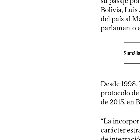
su pasaje por
Bolivia, Luis
del país al M
parlamento 
Sumá
l
Desde 1998, 
protocolo de
de 2015, en B
“La incorpor
carácter estr
de integraci