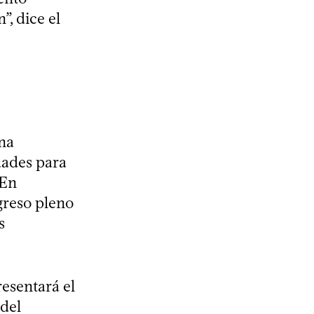
”, dice el
ena
dades para
 En
greso pleno
s
resentará el
 del