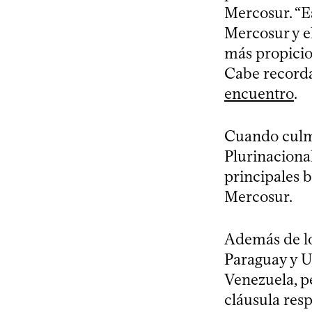
Mercosur. “E
Mercosur y el
más propicio 
Cabe recordar
encuentro
.
Cuando culmin
Plurinacional
principales 
Mercosur.
Además de lo
Paraguay y U
Venezuela, p
cláusula resp