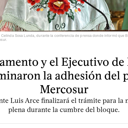
a, Celinda Sosa Lunda, durante la conferencia de prensa donde informó que Bo
sur.
lamento y el Ejecutivo de 
inaron la adhesión del p
Mercosur
nte Luis Arce finalizará el trámite para l
plena durante la cumbre del bloque.