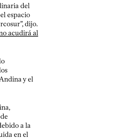
inaria del
 el espacio
cosur”, dijo.
no acudirá al
do
dos
Andina y el
ina,
 de
ebido a la
uida en el