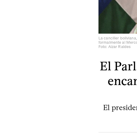
La canciller bolivian
formalmente al Merco
Foto: Aizar Raldes
El Par
encam
El preside