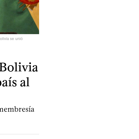
livia se unió
Bolivia
aís al
a membresía