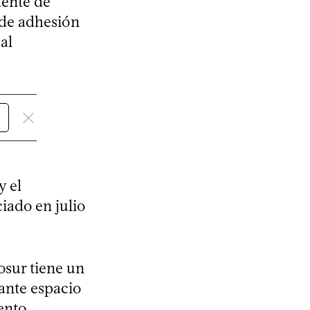
dente de
o de adhesión
al
y el
iado en julio
sur tiene un
tante espacio
ento