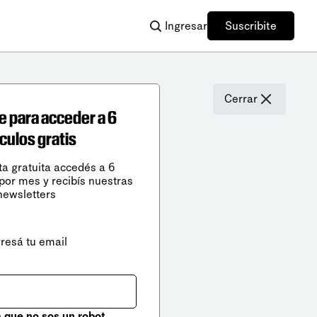
Ingresar
Suscribite
Cerrar
e para acceder a 6
ículos gratis
ta gratuita accedés a 6
 por mes y recibís nuestras
newsletters
gresá tu email
que no sos un robot