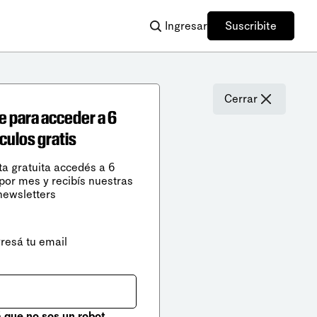
Ingresar
Suscribite
Cerrar
e para acceder a 6
ículos gratis
ta gratuita accedés a 6
 por mes y recibís nuestras
newsletters
gresá tu email
que no sos un robot