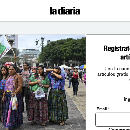
Registrat
art
Con tu cuen
artículos gratis
In
Email
*
Comprobá 