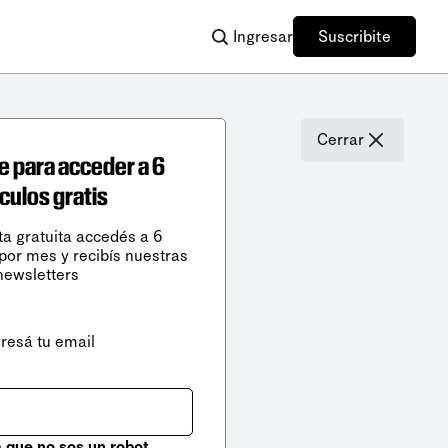
Ingresar
Suscribite
Cerrar
e para acceder a 6
ículos gratis
ta gratuita accedés a 6
 por mes y recibís nuestras
newsletters
gresá tu email
que no sos un robot