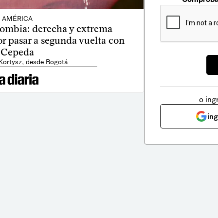
AMÉRICA
lombia: derecha y extrema
r pasar a segunda vuelta con
Cepeda
 Kortysz, desde Bogotá
o ing
in