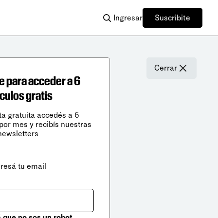
Ingresar
Suscribite
Cerrar
e para acceder a 6
ículos gratis
ta gratuita accedés a 6
 por mes y recibís nuestras
newsletters
gresá tu email
que no sos un robot