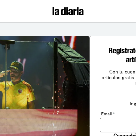
Registrat
art
Con tu cuen
artículos gratis
In
Email
*
Comprobá 