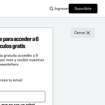
Ingresar
Suscribite
Cerrar
e para acceder a 6
ículos gratis
ta gratuita accedés a 6
 por mes y recibís nuestras
newsletters
gresá tu email
que no sos un robot