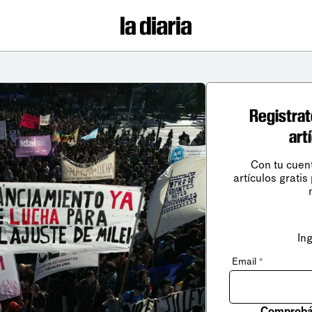
Registrat
art
Con tu cuen
artículos gratis
In
Email
*
Comprobá 