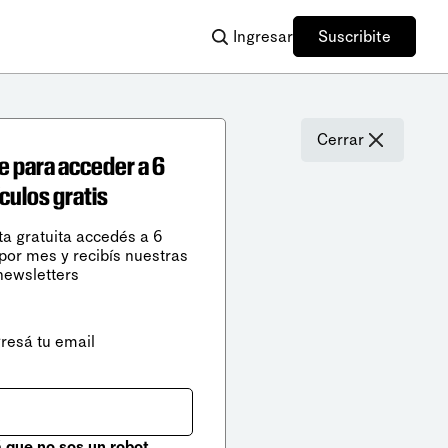
Ingresar
Suscribite
Cerrar
e para acceder a 6
ículos gratis
ta gratuita accedés a 6
 por mes y recibís nuestras
newsletters
gresá tu email
que no sos un robot