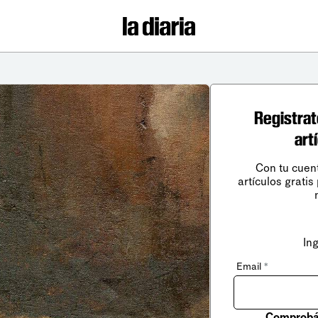
Registrat
art
Con tu cuen
artículos gratis
In
Email
*
Comprobá 