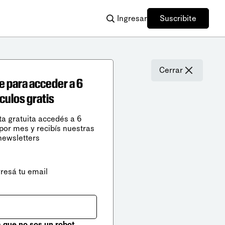
Ingresar
Suscribite
Cerrar
e para acceder a 6
ículos gratis
ta gratuita accedés a 6
 por mes y recibís nuestras
newsletters
gresá tu email
que no sos un robot