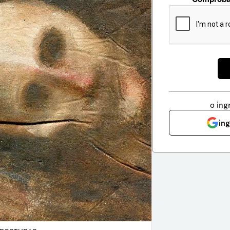
o ing
in