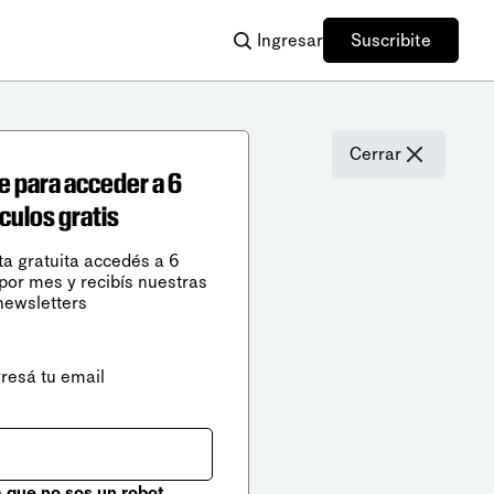
Ingresar
Suscribite
Cerrar
e para acceder a 6
ículos gratis
ta gratuita accedés a 6
 por mes y recibís nuestras
newsletters
gresá tu email
que no sos un robot