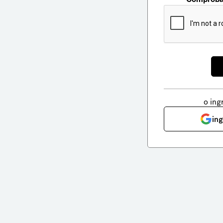
o ing
in