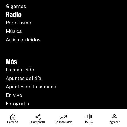
Gigantes
Radio
Periodismo
Música
Artículos leídos
Más
Lo más leído
Apuntes del día
Apuntes de la semana
En vivo
Fotografía
Humor
Crucigramas
Portada
Compartir
Lo más leído
Ingresar
Radio