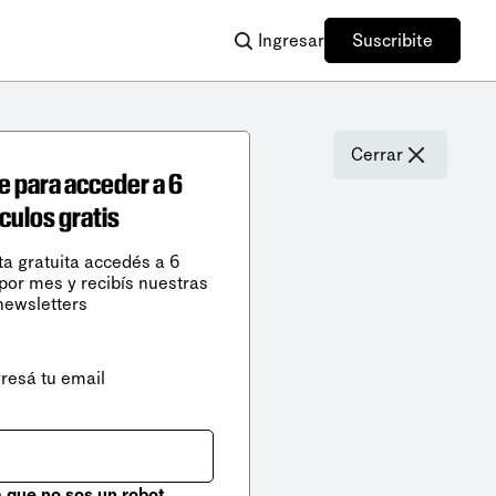
Ingresar
Suscribite
Cerrar
e para acceder a 6
ículos gratis
ta gratuita accedés a 6
 por mes y recibís nuestras
newsletters
gresá tu email
que no sos un robot