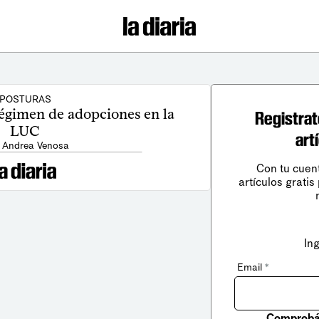
POSTURAS
régimen de adopciones en la
Registrat
LUC
art
: Andrea Venosa
Con tu cuen
artículos gratis
In
Email
*
Comprobá 