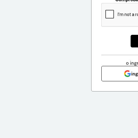
o ing
in