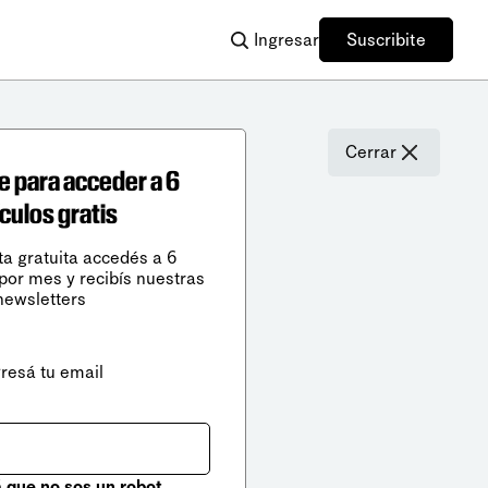
Ingresar
Suscribite
Cerrar
e para acceder a 6
ículos gratis
ta gratuita accedés a 6
 por mes y recibís nuestras
newsletters
gresá tu email
que no sos un robot