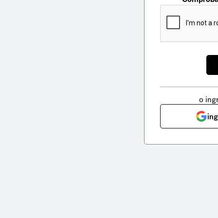
o ing
in