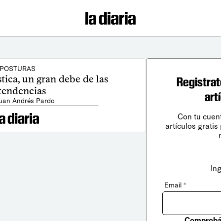
POSTURAS
stica, un gran debe de las
Registrat
tendencias
art
Juan Andrés Pardo
Con tu cuen
artículos gratis
In
Email
*
Comprobá 