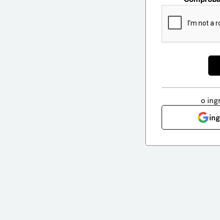
o ing
in