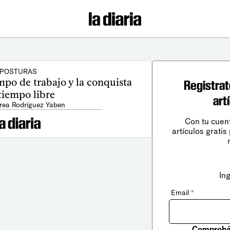
POSTURAS
mpo de trabajo y la conquista
Registrat
tiempo libre
art
rea Rodríguez Yaben
Con tu cuen
artículos gratis
In
Email
*
Comprobá 