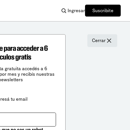
Ingresar
Suscribite
Cerrar
e para acceder a 6
ículos gratis
ta gratuita accedés a 6
 por mes y recibís nuestras
newsletters
gresá tu email
que no sos un robot