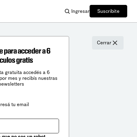
Ingresar
Suscribite
Cerrar
e para acceder a 6
ículos gratis
ta gratuita accedés a 6
 por mes y recibís nuestras
newsletters
gresá tu email
que no sos un robot