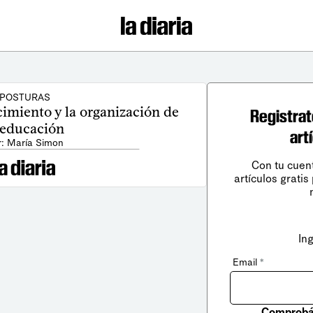
POSTURAS
cimiento y la organización de
Registrat
 educación
art
r: María Simon
Con tu cuen
artículos gratis
In
Email
*
Comprobá 