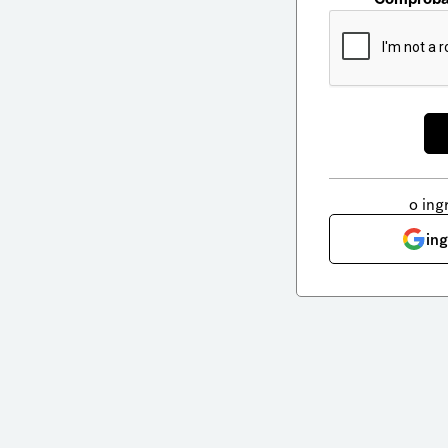
o ing
in