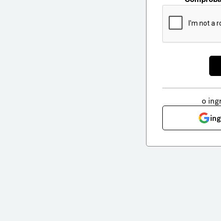
o ing
in