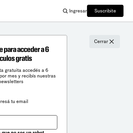
Ingresar
Suscribite
Cerrar
e para acceder a 6
ículos gratis
ta gratuita accedés a 6
 por mes y recibís nuestras
newsletters
gresá tu email
que no sos un robot