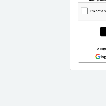
o ing
in