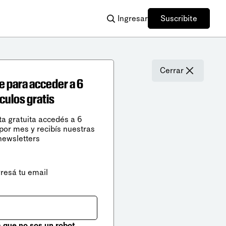
Ingresar
Suscribite
Cerrar
e para acceder a 6
ículos gratis
ta gratuita accedés a 6
 por mes y recibís nuestras
newsletters
gresá tu email
que no sos un robot