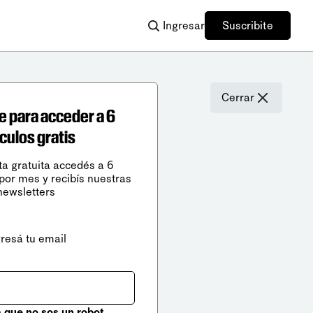
Ingresar
Suscribite
Cerrar
e para acceder a 6
ículos gratis
ta gratuita accedés a 6
 por mes y recibís nuestras
newsletters
gresá tu email
que no sos un robot