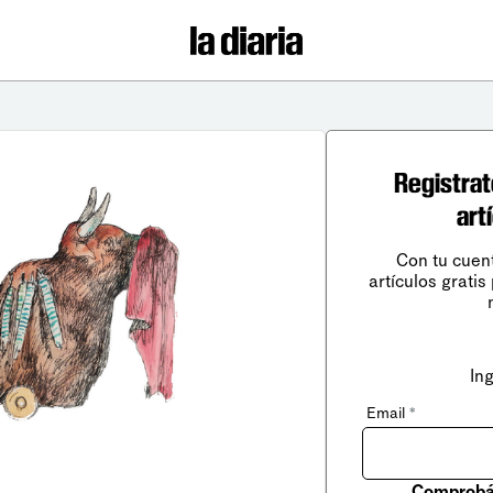
Registrat
art
Con tu cuen
artículos gratis
In
Email
*
Comprobá 