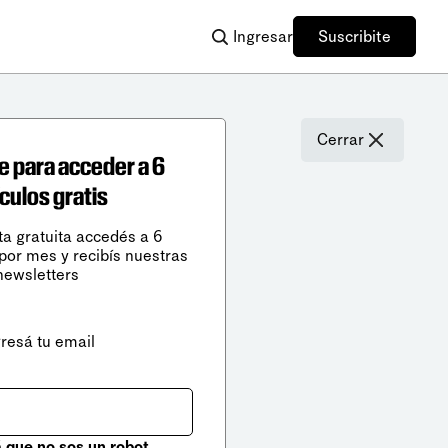
Ingresar
Suscribite
Cerrar
e para acceder a 6
ículos gratis
ta gratuita accedés a 6
 por mes y recibís nuestras
newsletters
gresá tu email
que no sos un robot