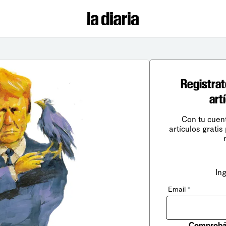
Registrat
art
Con tu cuen
artículos gratis
In
Email
*
Comprobá 