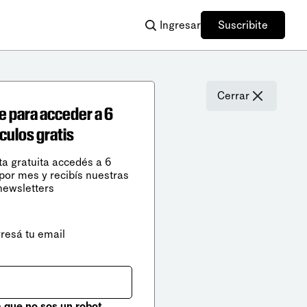
Ingresar
Suscribite
Cerrar
e para acceder a 6
ículos gratis
ta gratuita accedés a 6
 por mes y recibís nuestras
newsletters
gresá tu email
que no sos un robot