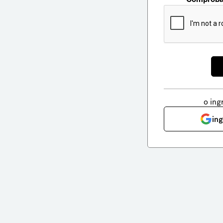
o ing
in