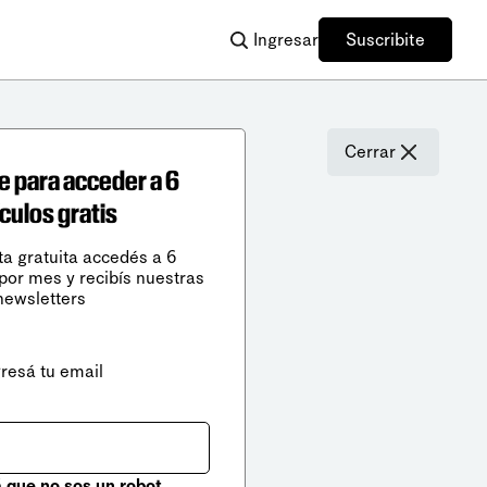
Ingresar
Suscribite
Cerrar
e para acceder a 6
ículos gratis
ta gratuita accedés a 6
 por mes y recibís nuestras
newsletters
gresá tu email
que no sos un robot