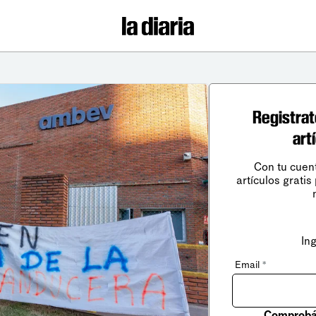
Registrat
art
Con tu cuen
artículos gratis
In
Email
*
Comprobá 