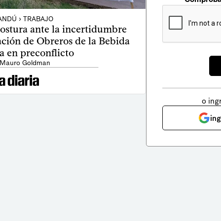
ANDÚ › TRABAJO
stura ante la incertidumbre
ación de Obreros de la Bebida
a en preconflicto
 Mauro Goldman
o ing
in