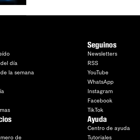
Seguinos
eído
Newsletters
del día
RSS
 de la semana
YouTube
WhatsApp
ía
Instagram
Facebook
amas
TikTok
cios
Ayuda
Centro de ayuda
úmero de
Tutoriales