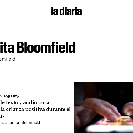
ita Bloomfield
omfield
 Y POBREZA
e texto y audio para
a crianza positiva durante el
us
sa
,
Juanita Bloomfield