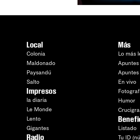
Local
Más
Colonia
Lo más l
Maldonado
Apuntes 
Paysandú
Apuntes
Salto
En vivo
Impresos
Fotograf
la diaria
Humor
Le Monde
Crucigr
Benefi
Lento
Gigantes
Listado
Radio
Tu ID (n