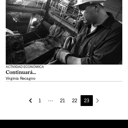
ACTIVIDAD ECONÓMICA
Continuará...
Virginia Recagno
1
⋯
21
22
23