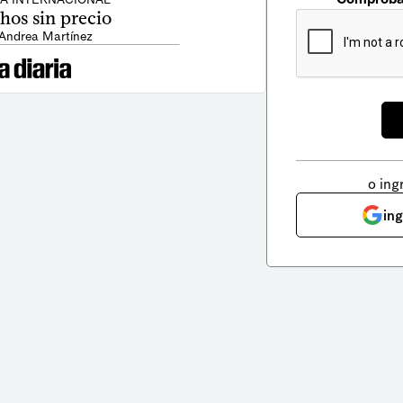
hos sin precio
 Andrea Martínez
o ing
in