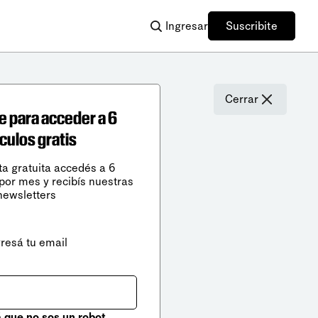
Ingresar
Suscribite
Cerrar
e para acceder a 6
ículos gratis
ta gratuita accedés a 6
 por mes y recibís nuestras
newsletters
gresá tu email
que no sos un robot