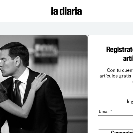
Registrat
art
Con tu cuen
artículos gratis
In
Email
*
Comprobá 