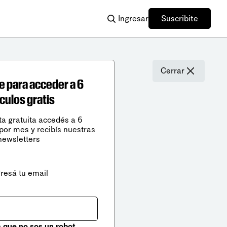
Ingresar
Suscribite
Cerrar
e para acceder a 6
ículos gratis
ta gratuita accedés a 6
 por mes y recibís nuestras
newsletters
gresá tu email
que no sos un robot