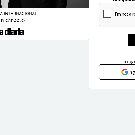
CA INTERNACIONAL
n directo
o ing
in