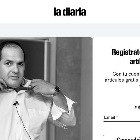
Registrat
art
Con tu cuen
artículos gratis
In
Email
*
Comprobá 