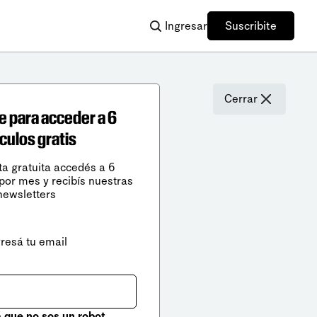
Ingresar
Suscribite
Cerrar
e para acceder a 6
ículos gratis
ta gratuita accedés a 6
 por mes y recibís nuestras
newsletters
gresá tu email
que no sos un robot