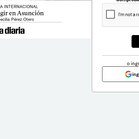
CA INTERNACIONAL
egir en Asunción
ecilia Pérez Otero
o ing
in