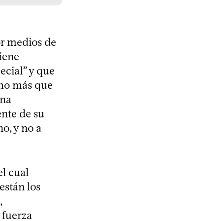
por medios de
tiene
ecial” y que
cho más que
una
ente de su
o, y no a
el cual
están los
,
 fuerza