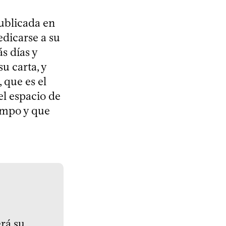
ublicada en
edicarse a su
s días y
u carta, y
 que es el
el espacio de
empo y que
rá su