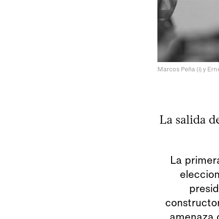
Marcos Peña (i) y Er
La salida d
La primera
eleccion
presid
constructo
amenaza c