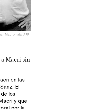
 Juan Mabromata, AFP
 a Macri sin
acri en las
 Sanz. El
 de los
Macri y que
ral por la