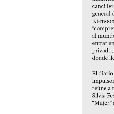
canciller
general 
Ki-moon.
“compren
al mundo
entrar e
privado,
donde lle
El diari
impulsor
reúne a 
Silvia F
“Mujer” d