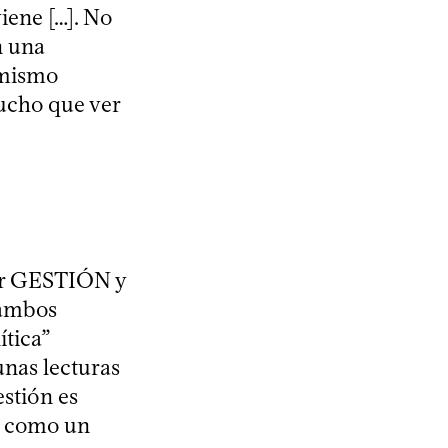
iene […]. No
n una
 mismo
mucho que ver
tir GESTIÓN y
 ambos
ítica”
unas lecturas
estión es
no como un