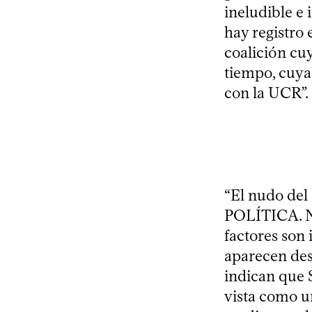
ineludible e 
hay registro 
coalición cu
tiempo, cuya 
con la UCR”.
“El nudo del
POLÍTICA. N
factores son 
aparecen des
indican que S
vista como u