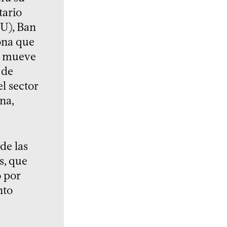
tario
NU), Ban
ona que
y mueve
 de
l sector
na,
de las
s, que
o por
nto