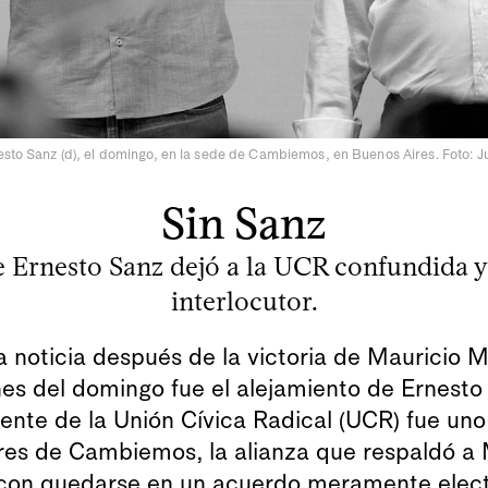
nesto Sanz (d), el domingo, en la sede de Cambiemos, en Buenos Aires. Foto:
Sin Sanz
e Ernesto Sanz dejó a la UCR confundida y
interlocutor.
 noticia después de la victoria de Mauricio M
es del domingo fue el alejamiento de Ernesto
ente de la Unión Cívica Radical (UCR) fue uno
res de Cambiemos, la alianza que respaldó a 
on quedarse en un acuerdo meramente electo