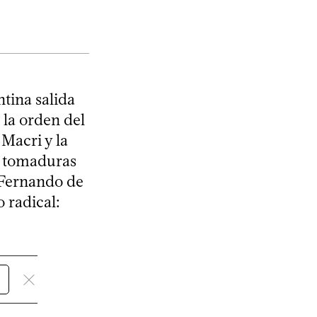
ntina salida
 la orden del
 Macri y la
r tomaduras
 Fernando de
 radical: